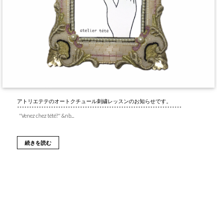
アトリエテテのオートクチュール刺繍レッスンのお知らせです。
********************************************************************
"Venez chez tété?" &nb...
続きを読む