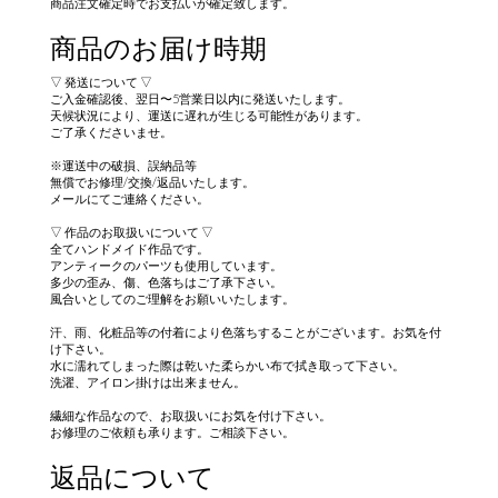
商品注文確定時でお支払いが確定致します。
商品のお届け時期
▽ 発送について ▽
ご入金確認後、翌日〜5営業日以内に発送いたします。
天候状況により、運送に遅れが生じる可能性があります。
ご了承くださいませ。
※運送中の破損、誤納品等
無償でお修理/交換/返品いたします。
メールにてご連絡ください。
▽ 作品のお取扱いについて ▽
全てハンドメイド作品です。
アンティークのパーツも使用しています。
多少の歪み、傷、色落ちはご了承下さい。
風合いとしてのご理解をお願いいたします。
汗、雨、化粧品等の付着により色落ちすることがございます。お気を付
け下さい。
水に濡れてしまった際は乾いた柔らかい布で拭き取って下さい。
洗濯、アイロン掛けは出来ません。
繊細な作品なので、お取扱いにお気を付け下さい。
お修理のご依頼も承ります。ご相談下さい。
返品について