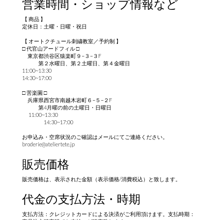
営業時間・ショップ情報など
【 商品 】
定休日：土曜・日曜・祝日
【 オートクチュール刺繍教室／予約制 】
□ 代官山アードフィル □
東京都渋谷区猿楽町９−３−３F
第２水曜日、第２土曜日、第４金曜日
11:00~13:30
14:30~17:00
□ 苦楽園 □
兵庫県西宮市南越木岩町６−５−２F
第4月曜の前の土曜日・日曜日
11:00~13:30
14:30~17:00
お申込み・空席状況のご確認はメールにてご連絡ください。
broderie@ateliertete.jp
販売価格
販売価格は、表示された金額（表示価格/消費税込）と致します。
代金の支払方法・時期
支払方法：クレジットカードによる決済がご利用頂けます。支払時期：